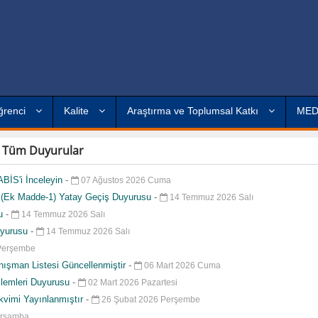
ğrenci
Kalite
Araştırma ve Toplumsal Katkı
ME
Tüm Duyurular
BİS'i İnceleyin
-
07 Ağustos 2026 Cuma
e (Ek Madde-1) Yatay Geçiş Duyurusu
-
14 Temmuz 2026 Salı
su
-
14 Temmuz 2026 Salı
uyurusu
-
14 Temmuz 2026 Salı
Perşembe
ışman Listesi Güncellenmiştir
-
06 Mart 2026 Cuma
şlemleri Duyurusu
-
02 Mart 2026 Pazartesi
kvimi Yayınlanmıştır
-
26 Şubat 2026 Perşembe
arşamba