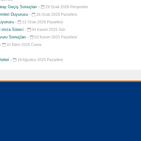
atay Geçiş Sonuçları
-
29 Ocak 2026 Perşembe
lemleri Duyurusu
-
26 Ocak 2026 Pazartesi
Duyurusu
-
12 Ocak 2026 Pazartesi
E-imza Süreci
-
04 Kasım 2025 Salı
vuru Sonuçları
-
03 Kasım 2025 Pazartesi
-
31 Ekim 2025 Cuma
teleri
-
18 Ağustos 2025 Pazartesi