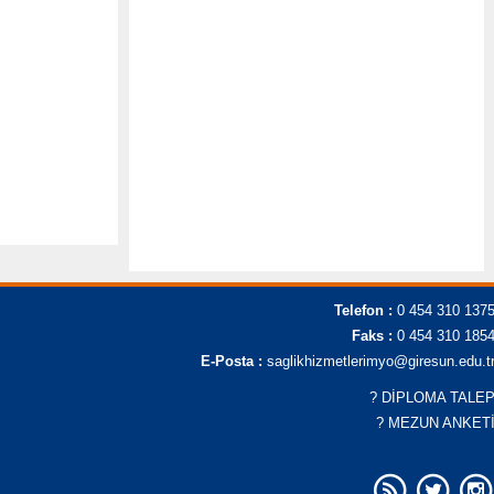
Telefon :
0 454 310 137
Faks :
0 454 310 185
E-Posta :
saglikhizmetlerimyo@giresun.edu.t
?
DİPLOMA TALE
?
MEZUN ANKET