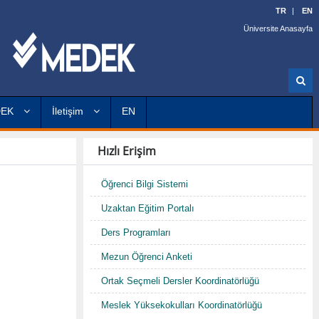
TR
EN
Üniversite Anasayfa
A
r
a
DEK
İletişim
EN
Hızlı Erişim
Öğrenci Bilgi Sistemi
Uzaktan Eğitim Portalı
Ders Programları
Mezun Öğrenci Anketi
Ortak Seçmeli Dersler Koordinatörlüğü
Meslek Yüksekokulları Koordinatörlüğü