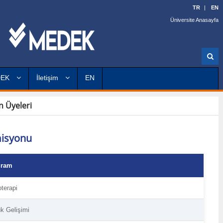
TR
EN
Üniversite Anasayfa
A
r
a
DEK
İletişim
EN
 Üyeleri
isyonu
gram
terapi
k Gelişimi