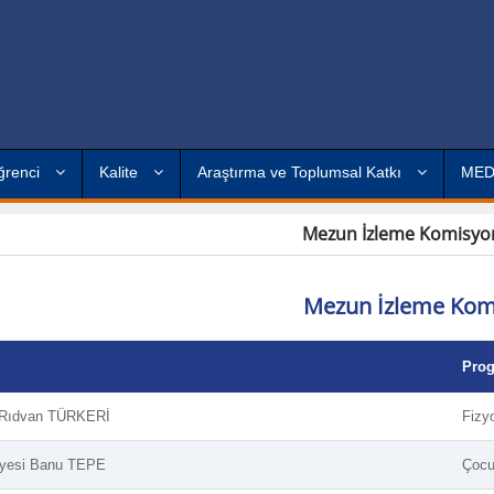
ğrenci
Kalite
Araştırma ve Toplumsal Katkı
ME
Mezun İzleme Komisyon
Mezun İzleme Kom
Pro
. Rıdvan TÜRKERİ
Fizyo
Üyesi Banu TEPE
Çocu