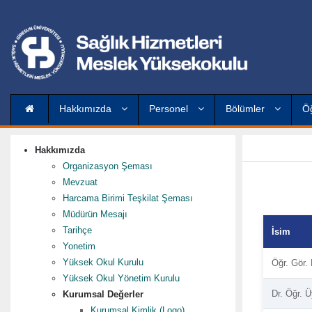
Hakkımızda
Personel
Bölümler
Ö
Hakkımızda
Organizasyon Şeması
Mevzuat
Harcama Birimi Teşkilat Şeması
Müdürün Mesajı
Tarihçe
İsim
Yonetim
Yüksek Okul Kurulu
Öğr. Gör
Yüksek Okul Yönetim Kurulu
Dr. Öğr. 
Kurumsal Değerler
Kurumsal Kimlik (Logo)