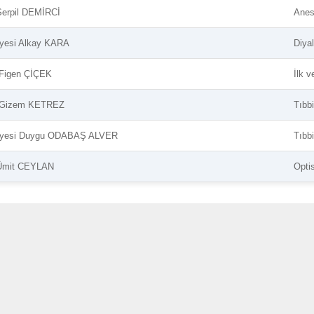
 Serpil DEMİRCİ
Anes
Üyesi Alkay KARA
Diyal
 Figen ÇİÇEK
İlk v
. Gizem KETREZ
Tıbb
 Üyesi Duygu ODABAŞ ALVER
Tıbbi
 Ümit CEYLAN
Opti