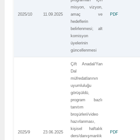
misyon, vizyon,
2025/10
11.09.2025
amaç ve
PDF
hedeflerin
belirlenmesi; alt
komisyon
üyelerinin
güncellenmesi
Çift Anadal/Yan
Dal
müfredatlarının
uyumluluğu
görüşüldü,
program bazlı
tanıtım
broşürleri/video
hazırlanması,
kişisel haftalık
2025/9
23.06.2025
PDF
ders/danışmanlık