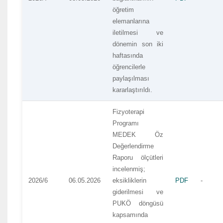
öğretim
elemanlarına
iletilmesi ve
dönemin son iki
haftasında
öğrencilerle
paylaşılması
kararlaştırıldı.
Fizyoterapi
Programı
MEDEK Öz
Değerlendirme
Raporu ölçütleri
incelenmiş;
2026/6
06.05.2026
eksikliklerin
PDF
-
giderilmesi ve
PUKÖ döngüsü
kapsamında