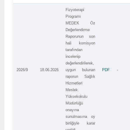
Fizyoterapi
Programı
MEDEK Öz
Değerlendirme
Raporunun son
hali komisyon
tarafından
incelenip
değerlendirilerek,
2026/9
18.06.2026
uygun bulunan
PDF
-
raporun Sağlık
Hizmetleri
Meslek
Yüksekokulu
Müdürlüğü
onayına
sunulmasına oy
birliğiyle karar
verildi.