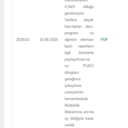
memnuniyetin
4,54/5 olduğu
görülmüştür.
Verilere dayalı
hazırlanan ders,
program ve
2026/10
18.06.2026
öğretim elemanı
PDF
-
bazlı raporların
ilgili birimlerle
paylaşılmasına
ve PUKÖ
döngüsü
gereğince
iyileştirme
süreçlerinin
tamamlanarak
Müdürlük
Makamına arzına
oy birliğiyle karar
verildi.