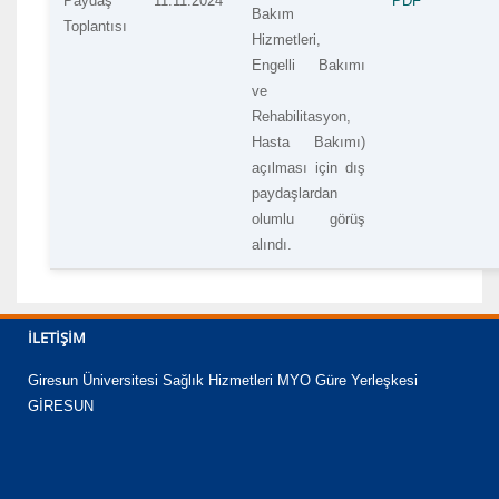
Paydaş
11.11.2024
PDF
Bakım
Toplantısı
Hizmetleri,
Engelli Bakımı
ve
Rehabilitasyon,
Hasta Bakımı)
açılması için dış
paydaşlardan
olumlu görüş
alındı.
İLETIŞIM
Giresun Üniversitesi Sağlık Hizmetleri MYO Güre Yerleşkesi
GİRESUN