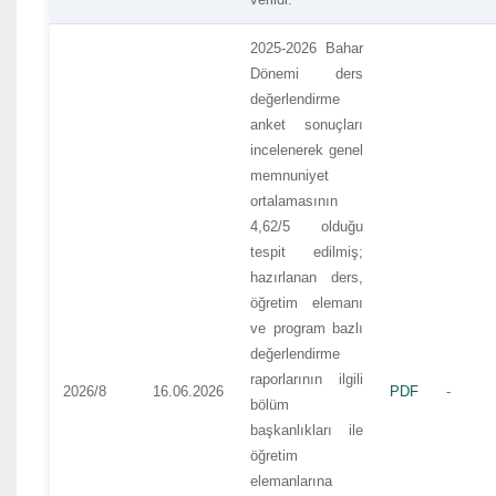
2025-2026 Bahar
Dönemi ders
değerlendirme
anket sonuçları
incelenerek genel
memnuniyet
ortalamasının
4,62/5 olduğu
tespit edilmiş;
hazırlanan ders,
öğretim elemanı
ve program bazlı
değerlendirme
raporlarının ilgili
2026/8
16.06.2026
PDF
-
bölüm
başkanlıkları ile
öğretim
elemanlarına