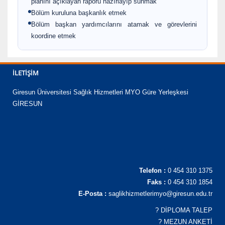
planını açıklayan raporu hazırlayıp sunmak
Bölüm kuruluna başkanlık etmek
Bölüm başkan yardımcılarını atamak ve görevlerini
koordine etmek
İLETIŞIM
Giresun Üniversitesi Sağlık Hizmetleri MYO Güre Yerleşkesi
GİRESUN
Telefon :
0 454 310 1375
Faks :
0 454 310 1854
E-Posta :
saglikhizmetlerimyo@giresun.edu.tr
?
DİPLOMA TALEP
?
MEZUN ANKETİ