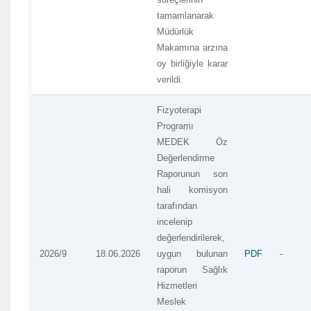
tamamlanarak
Müdürlük
Makamına arzına
oy birliğiyle karar
verildi.
Fizyoterapi
Programı
MEDEK Öz
Değerlendirme
Raporunun son
hali komisyon
tarafından
incelenip
değerlendirilerek,
2026/9
18.06.2026
uygun bulunan
PDF
-
raporun Sağlık
Hizmetleri
Meslek