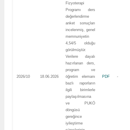
Fizyoterapi
Programı ders
değerlendirme
anket sonuçları
incelenmiş, genel
memnuniyetin
4,54/5 olduğu
görülmüştür.
Verilere dayalı
hazırlanan ders,
program ve
2026/10
18.06.2026
öğretim elemanı
PDF
-
bazlı raporların
ilgili birimlerle
paylaşılmasına
ve PUKÖ
döngüsü
gereğince
iyileştirme
süreçlerinin