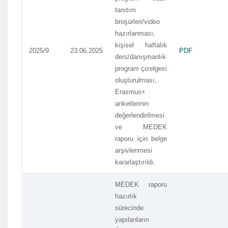
tanıtım
broşürleri/video
hazırlanması,
kişisel haftalık
2025/9
23.06.2025
PDF
ders/danışmanlık
program çizelgesi
oluşturulması,
Erasmus+
anketlerinin
değerlendirilmesi
ve MEDEK
raporu için belge
arşivlenmesi
kararlaştırıldı.
MEDEK raporu
hazırlık
sürecinde
yapılanların