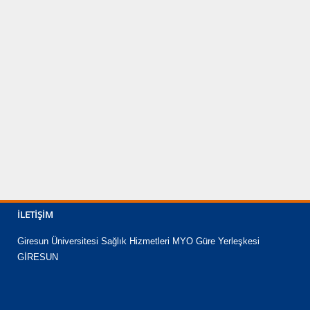
İLETIŞIM
Giresun Üniversitesi Sağlık Hizmetleri MYO Güre Yerleşkesi
GİRESUN