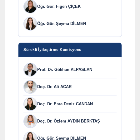
Öğr. Gör. Figen ÇİÇEK
Öğr. Gör. Şeyma DİLMEN
Sürekli İyileştirme Komisyonu
Prof. Dr. Gökhan ALPASLAN
Doç. Dr. Ali ACAR
Doç. Dr. Esra Deniz CANDAN
Doç. Dr. Özlem AYDIN BERKTAŞ
Öğr. Gör. Şeyma DİLMEN