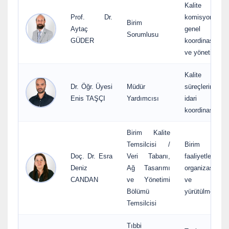
Kalite
Prof. Dr.
komisyonunun
Birim
Aytaç
genel
Sorumlusu
GÜDER
koordinasyonu
ve yönetimi
Kalite
Dr. Öğr. Üyesi
Müdür
süreçlerinin
Enis TAŞÇI
Yardımcısı
idari
koordinasyonu
Birim Kalite
Temsilcisi /
Birim kalite
Doç. Dr. Esra
Veri Tabanı,
faaliyetlerinin
Deniz
Ağ Tasarımı
organizasyonu
CANDAN
ve Yönetimi
ve
Bölümü
yürütülmesi
Temsilcisi
Tıbbi