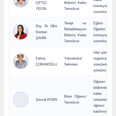
ÇİFTÇİ
Bölümü Kalite
komisyon
YEGİN
Temsilcisi
sorumlusu
Terapi ve
Eğitim ve
Doç. Dr. Ülkü
Rehabilitasyon
Öğretim
Kezban
Bölümü Kalite
komisyon
ŞAHİN
Temsilcisi
sorumlusu
İdari işleyiş ve
Fatma
Yüksekokul
organizasyon
ÇOBANOĞLU
Sekreteri
süreçlerinin
yönetimi
Öğrenci geri
bildirimleri ve
kalite
Birim Öğrenci
Şevval AYDIN
süreçlerine
Temsilcisi
öğrenci
katılımının