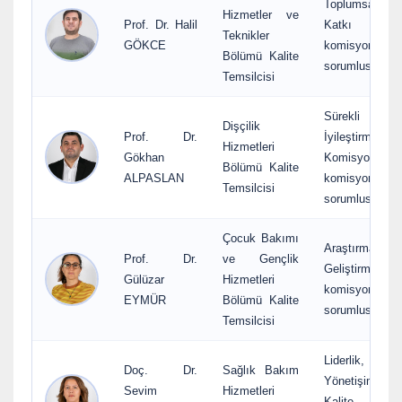
Toplumsal
Hizmetler ve
Prof. Dr. Halil
Katkı
Teknikler
GÖKCE
komisyon
Bölümü Kalite
sorumlusu
Temsilcisi
Sürekli
Dişçilik
Prof. Dr.
İyileştirme
Hizmetleri
Gökhan
Komisyonu
Bölümü Kalite
ALPASLAN
komisyon
Temsilcisi
sorumlusu
Çocuk Bakımı
Araştırma ve
Prof. Dr.
ve Gençlik
Geliştirme
Gülüzar
Hizmetleri
komisyon
EYMÜR
Bölümü Kalite
sorumlusu
Temsilcisi
Liderlik,
Doç. Dr.
Sağlık Bakım
Yönetişim ve
Sevim
Hizmetleri
Kalite