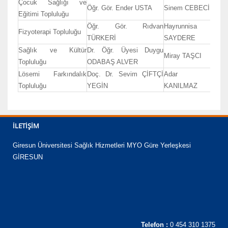
Çocuk Sağlığı ve
Öğr. Gör. Ender USTA
Sinem CEBECİ
Eğitimi Topluluğu
Öğr. Gör. Rıdvan
Hayrunnisa
Fizyoterapi Topluluğu
TÜRKERİ
SAYDERE
Sağlık ve Kültür
Dr. Öğr. Üyesi Duygu
Miray TAŞCI
Topluluğu
ODABAŞ ALVER
Lösemi Farkındalık
Doç. Dr. Sevim ÇİFTÇİ
Adar
Topluluğu
YEGİN
KANILMAZ
İLETIŞIM
Giresun Üniversitesi Sağlık Hizmetleri MYO Güre Yerleşkesi
GİRESUN
Telefon :
0 454 310 1375